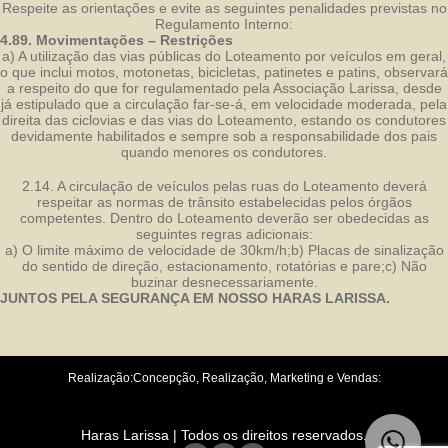
Respeite as orientações e evite as seguintes penalidades previstas no
Regulamento Interno:
4.89. Movimentações – Restrições
a)
A utilização das vias públicas do Loteamento por veículos em geral,
o que inclui motos, motonetas, bicicletas, patinetes e patins, observará
a respeito do que for regulamentado pela Associação Larissa, desde
já estipulado que a circulação far-se-á, em velocidade moderada, pela
direita das ciclovias e das vias do Loteamento, estando os condutores
devidamente habilitados e sempre sob a responsabilidade dos pais
quando menores os condutores.
2.14.
A circulação de veículos pelas ruas do Loteamento deverá
respeitar as normas de trânsito estabelecidas pelos órgãos
competentes. Dentro do Loteamento deverão ser obedecidas as
seguintes regras adicionais:
a)
O limite máximo de velocidade de 30km/h;
b)
Placas de sinalização
do sentido de direção, estacionamento, rotatórias e pare;
c)
Não
buzinar desnecessariamente.
JUNTOS PELA SEGURANÇA EM NOSSO HARAS LARISSA.
Realização:
Concepção, Realização, Marketing e Vendas:
Haras Larissa | Todos os direitos reservados.