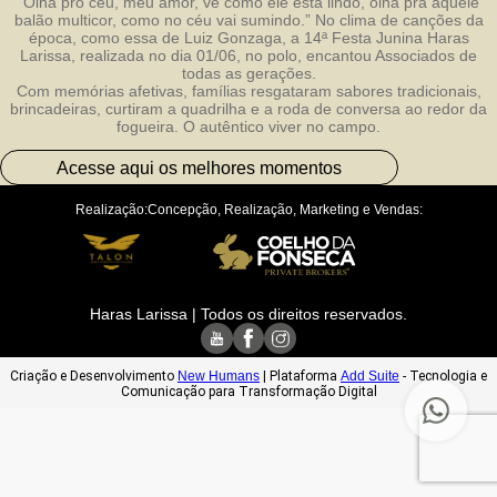
“Olha pro céu, meu amor, vê como ele está lindo, olha pra aquele
balão multicor, como no céu vai sumindo.” No clima de canções da
época, como essa de Luiz Gonzaga, a 14ª Festa Junina Haras
Larissa, realizada no dia 01/06, no polo, encantou Associados de
todas as gerações.
Com memórias afetivas, famílias resgataram sabores tradicionais,
brincadeiras, curtiram a quadrilha e a roda de conversa ao redor da
fogueira. O autêntico viver no campo.
Acesse aqui os melhores momentos
Realização:
Concepção, Realização, Marketing e Vendas:
Haras Larissa | Todos os direitos reservados.
Criação e Desenvolvimento
New Humans
| Plataforma
Add Suite
- Tecnologia e
Comunicação para Transformação Digital