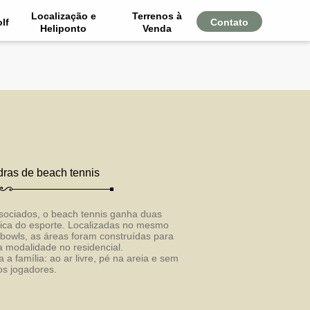
Localização e
Terrenos à
lf
Contato
Heliponto
Venda
ras de beach tennis
sociados, o beach tennis ganha duas
tica do esporte. Localizadas no mesmo
 bowls, as áreas foram construídas para
 modalidade no residencial.
 a família: ao ar livre, pé na areia e sem
os jogadores.