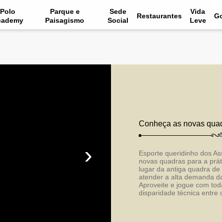
Polo
Parque e
Sede
Vida
Restaurantes
Go
cademy
Paisagismo
Social
Leve
Conheça as novas quad
›
Esporte queridinho dos As
novas quadras para a prá
lugar da antiga quadra de
atender a alta demanda da
Aproveite e jogue com toda
disparidade técnica entre 